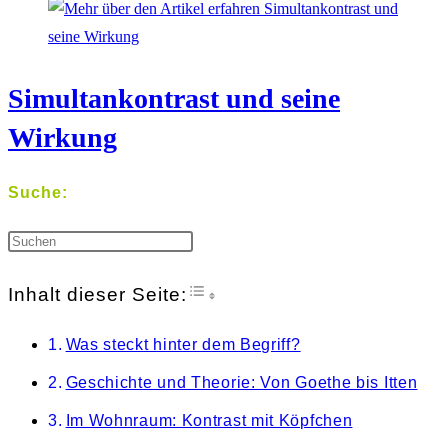
Simultankontrast und seine
Wirkung
Suche:
Press
Escape
Toggle Table of Content
Inhalt dieser Seite:
to
Was steckt hinter dem Begriff?
close
Geschichte und Theorie: Von Goethe bis Itten
the
Im Wohnraum: Kontrast mit Köpfchen
search