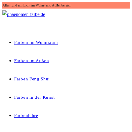
Alles rund um Licht im Wohn- und Außenbereich
Zum
Inhalt
springen
Farben im Wohnraum
Farben im Außen
Farben Feng Shui
Farben in der Kunst
Farbenlehre