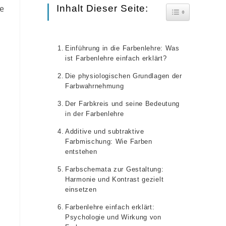
to
ie
Inhalt Dieser Seite:
Toggle Table O
close
the
Einführung in die Farbenlehre: Was
search
ist Farbenlehre einfach erklärt?
panel.
Die physiologischen Grundlagen der
Farbwahrnehmung
Der Farbkreis und seine Bedeutung
in der Farbenlehre
Additive und subtraktive
Farbmischung: Wie Farben
entstehen
Farbschemata zur Gestaltung:
Harmonie und Kontrast gezielt
einsetzen
Farbenlehre einfach erklärt:
Psychologie und Wirkung von