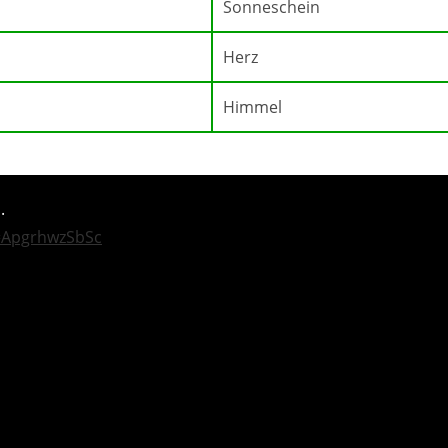
Sonneschein
Herz
Himmel
.
=ApgrhwzSbSc